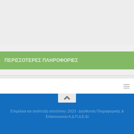
ΠΕΡΙΣΣΌΤΕΡΕΣ ΠΛΗΡΟΦΟΡΊΕΣ
Επιμέλεια και ανάπτυξη ιστοτόπου: 2023 - Διεύθυνση Πληροφορικής &
Επικοινωνιών Α.Δ.Π.Δ.Ε.&Ι