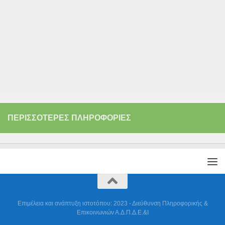
ΠΕΡΙΣΣΌΤΕΡΕΣ ΠΛΗΡΟΦΟΡΊΕΣ
Επιμέλεια και ανάπτυξη ιστοτόπου: 2023 - Διεύθυνση Πληροφορικής &
Επικοινωνιών Α.Δ.Π.Δ.Ε.&Ι