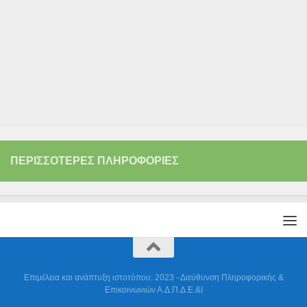
ΠΕΡΙΣΣΌΤΕΡΕΣ ΠΛΗΡΟΦΟΡΊΕΣ
Επιμέλεια και ανάπτυξη ιστοτόπου: 2023 - Διεύθυνση Πληροφορικής &
Επικοινωνιών Α.Δ.Π.Δ.Ε.&Ι