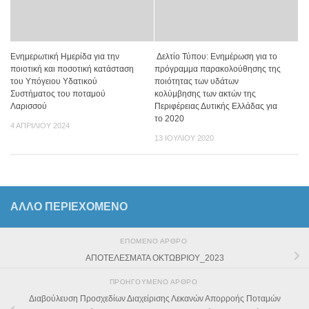
Ενημερωτική Ημερίδα για την
Δελτίο Τύπου: Ενημέρωση για το
ποιοτική και ποσοτική κατάσταση
πρόγραμμα παρακολούθησης της
του Υπόγειου Υδατικού
ποιότητας των υδάτων
Συστήματος του ποταμού
κολύμβησης των ακτών της
Λαρισσού
Περιφέρειας Δυτικής Ελλάδας για
το 2020
4 ΑΠΡΙΛΊΟΥ 2024
13 ΙΟΥΛΊΟΥ 2020
ΆΛΛΟ ΠΕΡΙΕΧΟΜΕΝΟ
ΕΠΌΜΕΝΟ ΆΡΘΡΟ
ΑΠΟΤΕΛΕΣΜΑΤΑ ΟΚΤΩΒΡΙΟΥ_2023
ΠΡΟΗΓΟΎΜΕΝΟ ΆΡΘΡΟ
Διαβούλευση Προσχεδίων Διαχείρισης Λεκανών Απορροής Ποταμών