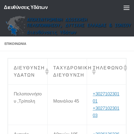
Διευθύνσεις Υδάτων
Skip to content
ΕΠΙΚΟΙΝΩΝΊΑ
ΔΙΕΥΘΥΝΣΗ
ΤΑΧΥΔΡΟΜΙΚΗ
ΤΗΛΕΦΩΝΟ
ΥΔΑΤΩΝ
ΔΙΕΥΘΥΝΣΗ
Πελοποννήσο
+3027102301
υ ,Τρίπολη
Μαινάλου 45
01
+3027102301
03