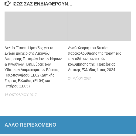
ΊΣΩΣ ΣΑΣ ΕΝΔΙΑΦΈΡΟΥΝ…
Δελτίο Τύπου: Ημερίδες για τα
Αναθεώρηση του δικτύου
Σχέδια Διαχείρισης Λεκανών
παρακολούθησης της ποιότητας
Απορροής Ποταμών Ιονίων Νήσων
των υδάτων των ακτών
& Κινδύνων Πλημμύρας των
κολύμβησης της Περιφέρειας
Υδατικών Διαμερισμάτων Βόρειας
Δυτικής Ελλάδας έτους 2024
Πελοποννήσου(EL02),Δυτικής
24 ΜΑΪ́ΟΥ 2024
Στερεάς Ελλάδας (EL04) και
Ηπείρου(EL05)
16 ΟΚΤΩΒΡΊΟΥ 2017
ΆΛΛΟ ΠΕΡΙΕΧΟΜΕΝΟ