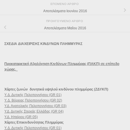
ΕΠΌΜΕΝΟ ΆΡΘΡΟ
Αποτελέσματα Ιουνίου 2016
ΠΡΟΗΓΟΎΜΕΝΟ ΆΡΘΡΟ
Αποτελέσματα Μαΐου 2016
ΣΧΕΔΙΑ ΔΙΑΧΕΙΡΙΣΗΣ ΚΙΝΔΥΝΩΝ ΠΛΗΜΜΥΡΑΣ
Προκαταρκτική Αξιολόγηση Κινδύνων Πλημμύρας (ΠΑΚΠ) σε επίπεδο
χώρας.
Χάρτες ζωνών δυνητικά υψηλού κινδύνου πλημμύρας (ΖΔΥΚΠ)
Υ. Δ. Δυτικής Πελοποννήσου (GR 01)
Υ. Δ. Βόρειας Πελοποννήσου (GR 02)
Υ.Δ. Ανατολικής Πελοποννήσου (GR 03)
Υ.Δ. Δυτικής Στερεάς Ελλάδας (GR 04)
Υ.Δ. Ηπείρου (GR 05)
Χάρτες Επικινδυνότητας Πλημμύρας
Υ. Δ. Δυτικής Πελοποννήσου (GR 01)