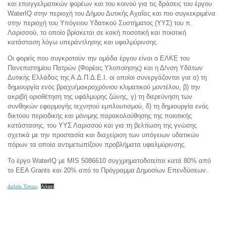
και επαγγελματικών φορέων και του κοινού για τις δράσεις του έργου
WaterIQ στην περιοχή του Δήμου Δυτικής Αχαΐας και πιο συγκεκριμένα
στην περιοχή του Υπόγειου Υδατικού Συστήματος (ΥΥΣ) του π.
Λαρισσού, το οποίο βρίσκεται σε κακή ποσοτική και ποιοτική
κατάσταση λόγω υπεράντλησης και υφαλμύρινσης.
Οι φορείς που συγκροτούν την ομάδα έργου είναι ο ΕΛΚΕ του
Πανεπιστημίου Πατρών (Φορέας Υλοποίησης) και η Δ/νση Υδάτων
Δυτικής Ελλάδας της Α.Δ.Π.Δ.Ε.Ι. οι οποίοι συνεργάζονται για α) τη
δημιουργία ενός βραχυ/μακροχρόνιου κλιματικού μοντέλου, β) την
ακριβή οριοθέτηση της υφάλμυρης ζώνης, γ) τη διερεύνηση των
συνθηκών εφαρμογής τεχνητού εμπλουτισμού, δ) τη δημιουργία ενός
δικτύου περιοδικής και μόνιμης παρακολούθησης της ποιοτικής
κατάστασης, του ΥΥΣ Λαρισσού και για τη βελτίωση της γνώσης
σχετικά με την προστασία και διαχείριση των υπόγειων υδατικών
πόρων τα οποία αντιμετωπίζουν προβλήματα υφαλμύρινσης.
Το έργο WaterIQ με MIS 5086610 συγχρηματοδοτείται κατά 80% από
το EEA Grants και 20% από το Πρόγραμμα Δημοσίων Επενδύσεων.
Δελτίο Τύπου
Λήψη