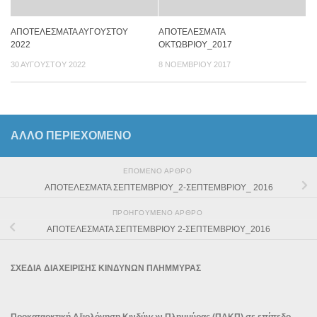
ΑΠΟΤΕΛΕΣΜΑΤΑ ΑΥΓΟΥΣΤΟΥ
ΑΠΟΤΕΛΕΣΜΑΤΑ
2022
ΟΚΤΩΒΡΙΟΥ_2017
30 ΑΥΓΟΎΣΤΟΥ 2022
8 ΝΟΕΜΒΡΊΟΥ 2017
ΆΛΛΟ ΠΕΡΙΕΧΟΜΕΝΟ
ΕΠΌΜΕΝΟ ΆΡΘΡΟ
ΑΠΟΤΕΛΕΣΜΑΤΑ ΣΕΠΤΕΜΒΡΙΟΥ_2-ΣΕΠΤΕΜΒΡΙΟΥ_ 2016
ΠΡΟΗΓΟΎΜΕΝΟ ΆΡΘΡΟ
ΑΠΟΤΕΛΕΣΜΑΤΑ ΣΕΠΤΕΜΒΡΙΟΥ 2-ΣΕΠΤΕΜΒΡΙΟΥ_2016
ΣΧΕΔΙΑ ΔΙΑΧΕΙΡΙΣΗΣ ΚΙΝΔΥΝΩΝ ΠΛΗΜΜΥΡΑΣ
Προκαταρκτική Αξιολόγηση Κινδύνων Πλημμύρας (ΠΑΚΠ) σε επίπεδο