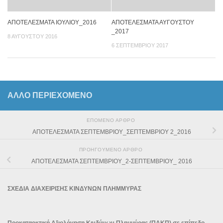
ΑΠΟΤΕΛΕΣΜΑΤΑ ΙΟΥΛΙΟΥ_2016
ΑΠΟΤΕΛΕΣΜΑΤΑ ΑΥΓΟΥΣΤΟΥ
_2017
8 ΑΥΓΟΎΣΤΟΥ 2016
6 ΣΕΠΤΕΜΒΡΊΟΥ 2017
ΆΛΛΟ ΠΕΡΙΕΧΟΜΕΝΟ
ΕΠΌΜΕΝΟ ΆΡΘΡΟ
ΑΠΟΤΕΛΕΣΜΑΤΑ ΣΕΠΤΕΜΒΡΙΟΥ_ΣΕΠΤΕΜΒΡΙΟΥ 2_2016
ΠΡΟΗΓΟΎΜΕΝΟ ΆΡΘΡΟ
ΑΠΟΤΕΛΕΣΜΑΤΑ ΣΕΠΤΕΜΒΡΙΟΥ_2-ΣΕΠΤΕΜΒΡΙΟΥ_ 2016
ΣΧΕΔΙΑ ΔΙΑΧΕΙΡΙΣΗΣ ΚΙΝΔΥΝΩΝ ΠΛΗΜΜΥΡΑΣ
Προκαταρκτική Αξιολόγηση Κινδύνων Πλημμύρας (ΠΑΚΠ) σε επίπεδο