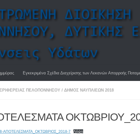
ημμύρας
Εγκεκριμένα Σχέδια Διαχείρισης των Λεκανών Απορροής Ποτα
ΠΕΡΙΦΈΡΕΙΑΣ ΠΕΛΟΠΟΝΝΉΣΟΥ
/
ΔΉΜΟΣ ΝΑΥΠΛΙΈΩΝ 2018
ΟΤΕΛΕΣΜΑΤΑ ΟΚΤΩΒΡΙΟΥ_20
18-ΑΠΟΤΕΛΕΣΜΑΤΑ_ΟΚΤΩΒΡΙΟΣ_2018-7
Λήψη