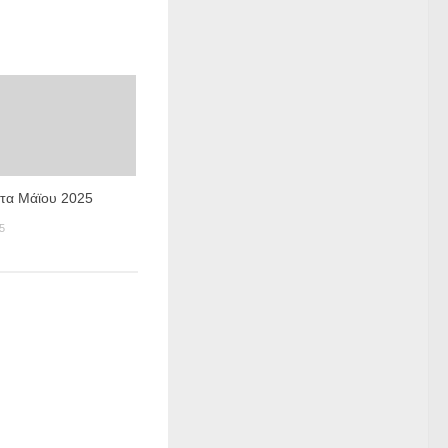
τα Μάϊου 2025
5