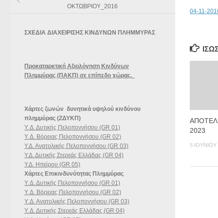
ΟΚΤΩΒΡΙΟΥ_2016
04-11-201
ΣΧΕΔΙΑ ΔΙΑΧΕΙΡΙΣΗΣ ΚΙΝΔΥΝΩΝ ΠΛΗΜΜΥΡΑΣ
ΊΣΩ
Προκαταρκτική Αξιολόγηση Κινδύνων
Πλημμύρας (ΠΑΚΠ) σε επίπεδο χώρας.
Χάρτες ζωνών δυνητικά υψηλού κινδύνου
πλημμύρας (ΖΔΥΚΠ)
ΑΠΟΤΕΛ
Υ. Δ. Δυτικής Πελοποννήσου (GR 01)
2023
Υ. Δ. Βόρειας Πελοποννήσου (GR 02)
5 ΙΟΥΝΊΟΥ
Υ.Δ. Ανατολικής Πελοποννήσου (GR 03)
Υ.Δ. Δυτικής Στερεάς Ελλάδας (GR 04)
Υ.Δ. Ηπείρου (GR 05)
Χάρτες Επικινδυνότητας Πλημμύρας
Υ. Δ. Δυτικής Πελοποννήσου (GR 01)
Υ. Δ. Βόρειας Πελοποννήσου (GR 02)
Υ. Δ. Ανατολικής Πελοποννήσου (GR 03)
Υ. Δ. Δυτικής Στερεάς Ελλάδας (GR 04)