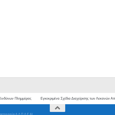
 Κινδύνων Πλημμύρας
Εγκεκριμένα Σχέδια Διαχείρισης των Λεκανών 
ικοινωνιών Α.Δ.Π.Δ.Ε.&Ι