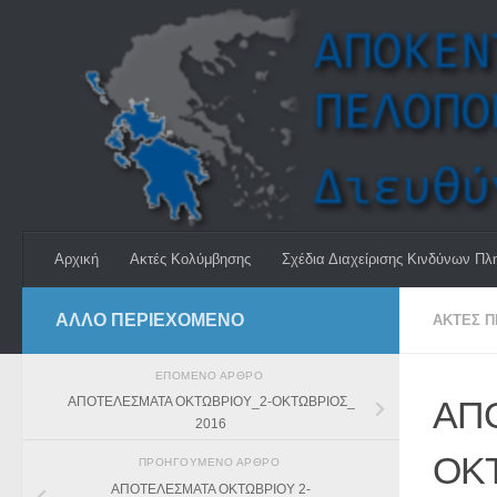
Skip to content
Αρχική
Ακτές Κολύμβησης
Σχέδια Διαχείρισης Κινδύνων Πλ
ΆΛΛΟ ΠΕΡΙΕΧΟΜΕΝΟ
ΑΚΤΈΣ 
ΕΠΌΜΕΝΟ ΆΡΘΡΟ
ΑΠ
ΑΠΟΤΕΛΕΣΜΑΤΑ ΟΚΤΩΒΡΙΟΥ_2-ΟΚΤΩΒΡΙΟΣ_
2016
ΟΚ
ΠΡΟΗΓΟΎΜΕΝΟ ΆΡΘΡΟ
ΑΠΟΤΕΛΕΣΜΑΤΑ ΟΚΤΩΒΡΙΟΥ 2-