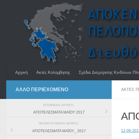
Skip to content
Αρχική
Ακτές Κολύμβησης
Σχέδια Διαχείρισης Κινδύνων Πλ
ΆΛΛΟ ΠΕΡΙΕΧΟΜΕΝΟ
ΑΚΤΈΣ 
ΕΠΌΜΕΝΟ ΆΡΘΡΟ
ΑΠ
ΑΠΟΤΕΛΕΣΜΑΤΑ ΜΑΪΟΥ 2017
ΠΡΟΗΓΟΎΜΕΝΟ ΆΡΘΡΟ
12-06-20
ΑΠΟΤΕΛΕΣΜΑΤΑ ΜΑΪΟΥ_ 2017