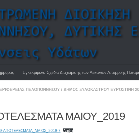
ημμύρας
Εγκεκριμένα Σχέδια Διαχείρισης των Λεκανών Απορροής Ποτα
ΠΕΡΙΦΈΡΕΙΑΣ ΠΕΛΟΠΟΝΝΉΣΟΥ
/
ΔΉΜΟΣ ΞΥΛΟΚΆΣΤΡΟΥ-ΕΥΡΩΣΤΊΝΗ 20
ΟΤΕΛΕΣΜΑΤΑ ΜΑΙΟΥ_2019
19-ΑΠΟΤΕΛΕΣΜΑΤΑ_ΜΑΙΟΣ_2019-7
Λήψη