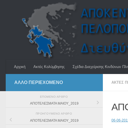
Skip to content
Αρχική
Ακτές Κολύμβησης
Σχέδια Διαχείρισης Κινδύνων Πλ
ΆΛΛΟ ΠΕΡΙΕΧΟΜΕΝΟ
ΑΚΤΈΣ 
ΕΠΌΜΕΝΟ ΆΡΘΡΟ
ΑΠ
ΑΠΟΤΕΛΕΣΜΑΤΑ ΜΑΙΟΥ_2019
ΠΡΟΗΓΟΎΜΕΝΟ ΆΡΘΡΟ
06-06-20
ΑΠΟΤΕΛΕΣΜΑΤΑ ΜΑΙΟΥ_2019