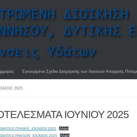
ημμύρας
Εγκεκριμένα Σχέδια Διαχείρισης των Λεκανών Απορροής Ποτα
ΘΆΚΗΣ 2025
ΤΕΛΕΣΜΑΤΑ ΙΟΥΝΙΟΥ 2025
MATA D.ITHAKIS_IOUNIOS 2025
Λήψη
MATA D.PAKSON_IOUNIOS 2025
Λήψη