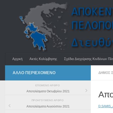
Skip to content
Αρχική
Ακτές Κολύμβησης
Σχέδια Διαχείρισης Κινδύνων Πλ
ΆΛΛΟ ΠΕΡΙΕΧΟΜΕΝΟ
ΔΗΜΟΣ Σ
ΕΠΌΜΕΝΟ ΆΡΘΡΟ
Απο
Αποτελέσματα Οκτωβρίου 2021
ΠΡΟΗΓΟΎΜΕΝΟ ΆΡΘΡΟ
D.SAMIS
Αποτελέσματα Αυγούστου 2021