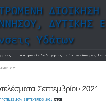
ημμύρας
Εγκεκριμένα Σχέδια Διαχείρισης των Λεκανών Απορροής Ποτα
ΑΜΗΣ 2021
τελέσματα Σεπτεμβρίου 2021
_APOTELESMATA_SEPTEMBRIOS_2021
Λήψη