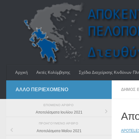
Skip to content
Αρχική
Ακτές Κολύμβησης
Σχέδια Διαχείρισης Κινδύνων Πλ
ΆΛΛΟ ΠΕΡΙΕΧΟΜΕΝΟ
ΔΉΜΟΣ Β
ΕΠΌΜΕΝΟ ΆΡΘΡΟ
Απο
Αποτελέσματα Ιουλίου 2021
ΠΡΟΗΓΟΎΜΕΝΟ ΆΡΘΡΟ
APOTELE
Αποτελέσματα Μαΐου 2021