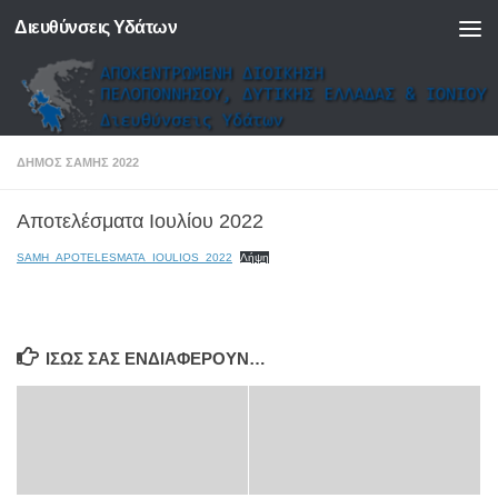
Διευθύνσεις Υδάτων
Skip to content
ΔΗΜΟΣ ΣΑΜΗΣ 2022
Αποτελέσματα Ιουλίου 2022
SAMH_APOTELESMATA_IOULIOS_2022
Λήψη
ΊΣΩΣ ΣΑΣ ΕΝΔΙΑΦΈΡΟΥΝ…