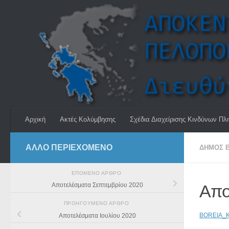
Skip to content
Αρχική
Ακτές Κολύμβησης
Σχέδια Διαχείρισης Κινδύνων Πλ
ΆΛΛΟ ΠΕΡΙΕΧΟΜΕΝΟ
ΔΉΜΟΣ Β
ΕΠΌΜΕΝΟ ΆΡΘΡΟ
Απο
Αποτελέσματα Σεπτεμβρίου 2020
ΠΡΟΗΓΟΎΜΕΝΟ ΆΡΘΡΟ
BOREIA_
Αποτελέσματα Ιουλίου 2020