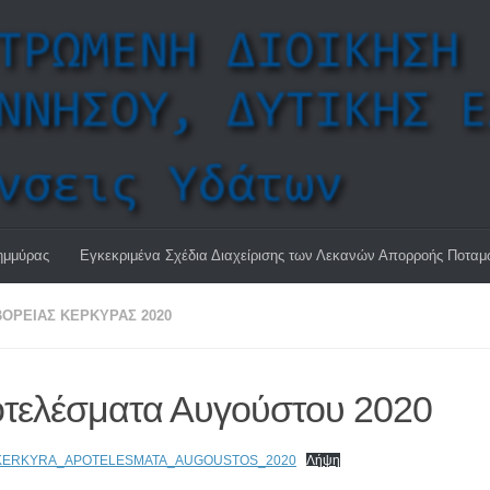
ημμύρας
Εγκεκριμένα Σχέδια Διαχείρισης των Λεκανών Απορροής Ποτα
ΌΡΕΙΑΣ ΚΈΡΚΥΡΑΣ 2020
τελέσματα Αυγούστου 2020
KERKYRA_APOTELESMATA_AUGOUSTOS_2020
Λήψη